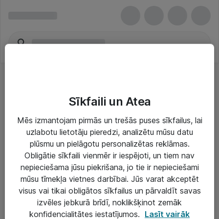
Sīkfaili un Atea
Mēs izmantojam pirmās un trešās puses sīkfailus, lai
uzlabotu lietotāju pieredzi, analizētu mūsu datu
Risinājumi & Pakalpojumi
plūsmu un pielāgotu personalizētas reklāmas.
Obligātie sīkfaili vienmēr ir iespējoti, un tiem nav
IT serviss un atbalsts
nepieciešama jūsu piekrišana, jo tie ir nepieciešami
IT infrastruktūra
mūsu tīmekļa vietnes darbībai. Jūs varat akceptēt
visus vai tikai obligātos sīkfailus un pārvaldīt savas
Darba vietu IT risinājumi
izvēles jebkurā brīdī, noklikšķinot zemāk
Serveri un datu centri
konfidencialitātes iestatījumos.
Lasīt vairāk