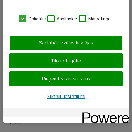
SIA „ATEA”
Obligātie
Analītiskie
Mārketinga
+(371) 67 81 90 50
eShop@atea.lv
Saglabāt izvēles iespējas
Ūnijas 15, Rīga
Tikai obligātie
Sekojiet mums
Pieņemt visus sīkfailus
LinkedIn
Facebook
Sīkfailu iestatījumi
Par Atea
Par Atea