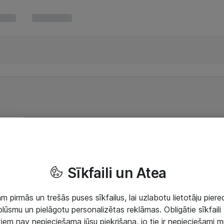
Sīkfaili un Atea
 pirmās un trešās puses sīkfailus, lai uzlabotu lietotāju piered
lūsmu un pielāgotu personalizētas reklāmas. Obligātie sīkfaili 
 tiem nav nepieciešama jūsu piekrišana, jo tie ir nepieciešami 