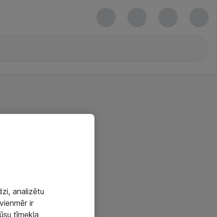
zi, analizētu
vienmēr ir
mūsu tīmekļa