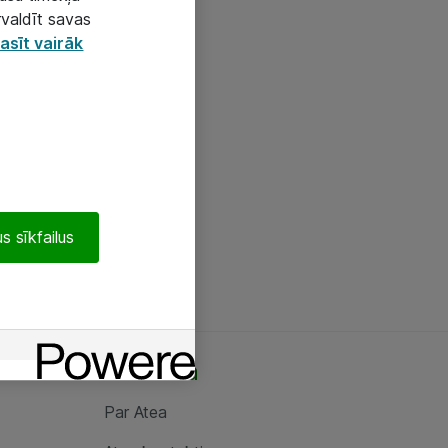
rvaldīt savas
asīt vairāk
s sīkfailus
Par Atea
Par Atea