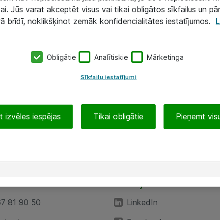
ai. Jūs varat akceptēt visus vai tikai obligātos sīkfailus un pā
rā brīdī, noklikšķinot zemāk konfidencialitātes iestatījumos.
L
Obligātie
Analītiskie
Mārketinga
Sīkfailu iestatījumi
 izvēles iespējas
Tikai obligātie
Pieņemt visu
EA”
Sekojiet mums
67 81 90 50
LinkedIn