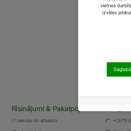
vietnes darbīb
izvēles jebku
Saglabāt
Risinājumi & Pakalpojumi
SIA „AT
IT serviss un atbalsts
+(371) 