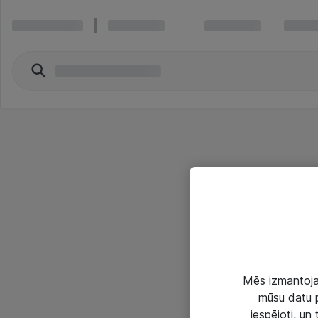
Mēs izmantojam
mūsu datu p
iespējoti, un