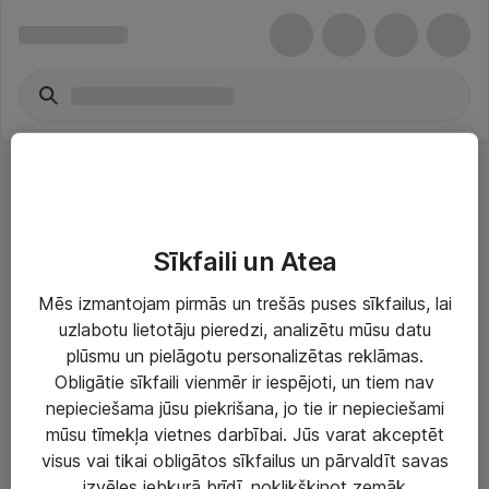
Automašīnu audio & video
Sīkfaili un Atea
Mēs izmantojam pirmās un trešās puses sīkfailus, lai
uzlabotu lietotāju pieredzi, analizētu mūsu datu
plūsmu un pielāgotu personalizētas reklāmas.
Risinājumi & Pakalpojumi
Obligātie sīkfaili vienmēr ir iespējoti, un tiem nav
nepieciešama jūsu piekrišana, jo tie ir nepieciešami
IT serviss un atbalsts
mūsu tīmekļa vietnes darbībai. Jūs varat akceptēt
IT infrastruktūra
visus vai tikai obligātos sīkfailus un pārvaldīt savas
izvēles jebkurā brīdī, noklikšķinot zemāk