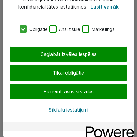
Darba vietu IT risinājumi
konfidencialitātes iestatījumos.
Lasīt vairāk
Serveri un datu centri
Obligātie
Analītiskie
Mārketinga
SIA „ATEA”
+(371) 67 81 90 50
Saglabāt izvēles iespējas
eShop@atea.lv
Ūnijas 15, Rīga
Tikai obligātie
Sekojiet mums
Pieņemt visus sīkfailus
LinkedIn
Sīkfailu iestatījumi
Facebook
Par Atea