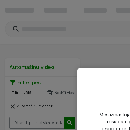
Automašīnu video
Filtrēt pēc
1 Filtri izvēlēti
Notīrīt visu
Automašīnu monitori
Mēs izmantojam
mūsu datu p
iespējoti, un