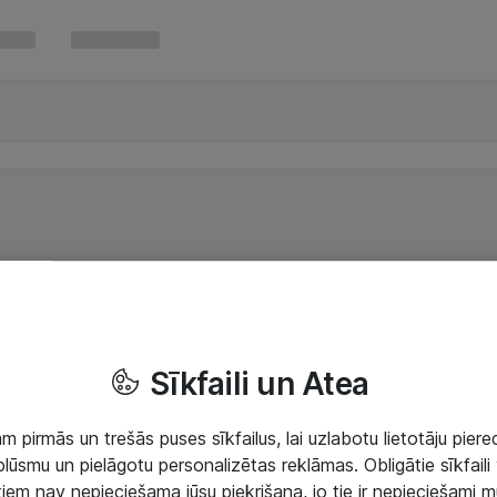
Sīkfaili un Atea
 pirmās un trešās puses sīkfailus, lai uzlabotu lietotāju piered
lūsmu un pielāgotu personalizētas reklāmas. Obligātie sīkfaili 
 tiem nav nepieciešama jūsu piekrišana, jo tie ir nepieciešami 