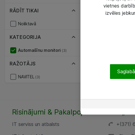
vietnes darbīb
RĀDĪT TIKAI
izvēles jebku
Noliktavā
KATEGORIJA
Automašīnu monitori
(3)
RAŽOTĀJS
Saglabāt
NAVITEL
(3)
Risinājumi & Pakalpojumi
SIA „AT
IT serviss un atbalsts
+(371) 