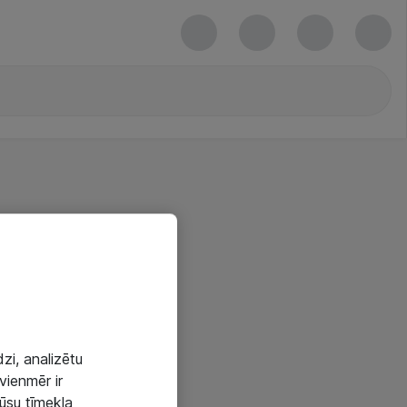
zi, analizētu
vienmēr ir
mūsu tīmekļa