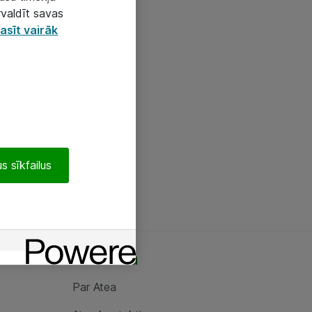
rvaldīt savas
asīt vairāk
s sīkfailus
Par Atea
Par Atea