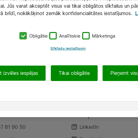
ai. Jūs varat akceptēt visus vai tikai obligātos sīkfailus un pā
rā brīdī, noklikšķinot zemāk konfidencialitātes iestatījumos.
L
Obligātie
Analītiskie
Mārketinga
Sīkfailu iestatījumi
 izvēles iespējas
Tikai obligātie
Pieņemt visu
EA”
Sekojiet mums
67 81 90 50
LinkedIn