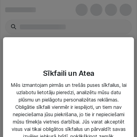
Mājas kinoteātra projektori
Sīkfaili un Atea
Mēs izmantojam pirmās un trešās puses sīkfailus, lai
uzlabotu lietotāju pieredzi, analizētu mūsu datu
plūsmu un pielāgotu personalizētas reklāmas.
Risinājumi & Pakalpojumi
Obligātie sīkfaili vienmēr ir iespējoti, un tiem nav
nepieciešama jūsu piekrišana, jo tie ir nepieciešami
IT serviss un atbalsts
mūsu tīmekļa vietnes darbībai. Jūs varat akceptēt
IT infrastruktūra
visus vai tikai obligātos sīkfailus un pārvaldīt savas
izvēles jebkurā brīdī, noklikšķinot zemāk