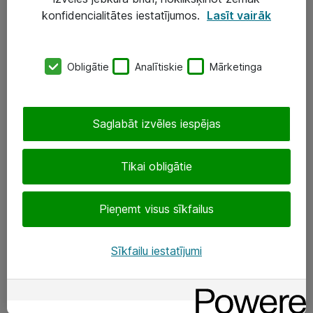
Darba vietu IT risinājumi
konfidencialitātes iestatījumos.
Lasīt vairāk
Serveri un datu centri
Obligātie
Analītiskie
Mārketinga
SIA „ATEA”
+(371) 67 81 90 50
Saglabāt izvēles iespējas
eShop@atea.lv
Ūnijas 15, Rīga
Tikai obligātie
Sekojiet mums
Pieņemt visus sīkfailus
LinkedIn
Sīkfailu iestatījumi
Facebook
Par Atea