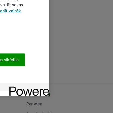
rvaldīt savas
asīt vairāk
s sīkfailus
Par Atea
Par Atea