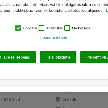
ai. Jūs varat akceptēt visus vai tikai obligātos sīkfailus un pā
rā brīdī, noklikšķinot zemāk konfidencialitātes iestatījumos.
L
Obligātie
Analītiskie
Mārketinga
Sīkfailu iestatījumi
 izvēles iespējas
Tikai obligātie
Pieņemt visu
EA”
Sekojiet mums
67 81 90 50
LinkedIn