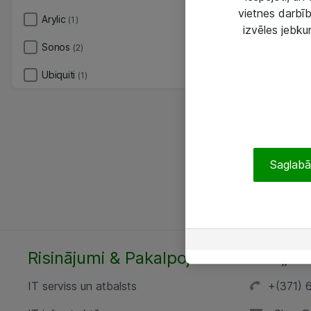
vietnes darbīb
Arylic
(1)
izvēles jebku
Sonos
(2)
Ubiquiti
(1)
Saglabāt
Risinājumi & Pakalpojumi
SIA „AT
IT serviss un atbalsts
+(371) 