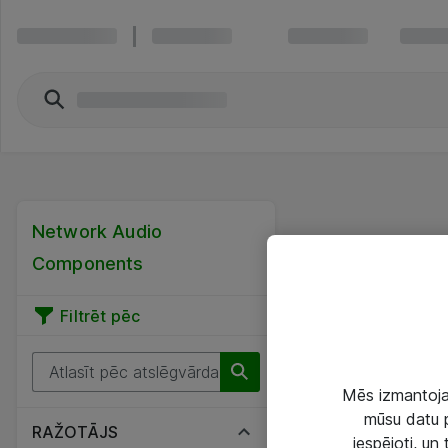
Network Audio
Components
Filtrēt pēc
Mēs izmantojam
mūsu datu p
RAŽOTĀJS
iespējoti, un