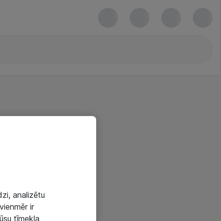
zi, analizētu
vienmēr ir
mūsu tīmekļa