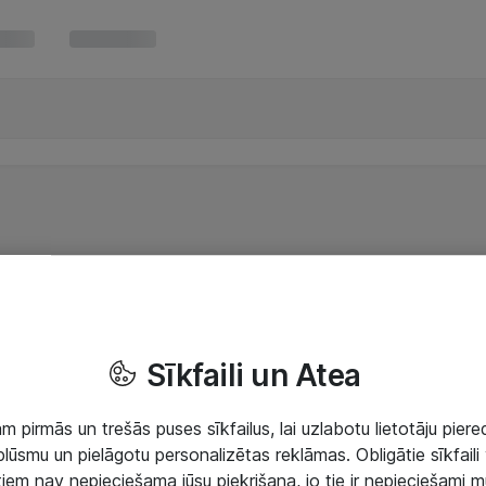
Sīkfaili un Atea
 pirmās un trešās puses sīkfailus, lai uzlabotu lietotāju piered
lūsmu un pielāgotu personalizētas reklāmas. Obligātie sīkfaili 
 tiem nav nepieciešama jūsu piekrišana, jo tie ir nepieciešami 