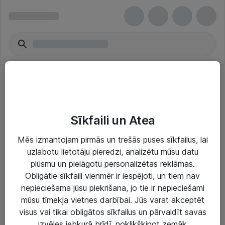
Pārnēsājamie audio & video
Sīkfaili un Atea
Mēs izmantojam pirmās un trešās puses sīkfailus, lai
uzlabotu lietotāju pieredzi, analizētu mūsu datu
plūsmu un pielāgotu personalizētas reklāmas.
Risinājumi & Pakalpojumi
Obligātie sīkfaili vienmēr ir iespējoti, un tiem nav
nepieciešama jūsu piekrišana, jo tie ir nepieciešami
IT serviss un atbalsts
mūsu tīmekļa vietnes darbībai. Jūs varat akceptēt
IT infrastruktūra
visus vai tikai obligātos sīkfailus un pārvaldīt savas
izvēles jebkurā brīdī, noklikšķinot zemāk