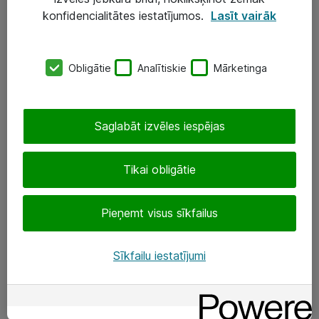
Darba vietu IT risinājumi
konfidencialitātes iestatījumos.
Lasīt vairāk
Serveri un datu centri
Obligātie
Analītiskie
Mārketinga
SIA „ATEA”
+(371) 67 81 90 50
Saglabāt izvēles iespējas
eShop@atea.lv
Ūnijas 15, Rīga
Tikai obligātie
Sekojiet mums
Pieņemt visus sīkfailus
LinkedIn
Sīkfailu iestatījumi
Facebook
Par Atea