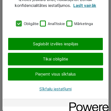
Darba vietu IT risinājumi
konfidencialitātes iestatījumos.
Lasīt vairāk
Serveri un datu centri
Obligātie
Analītiskie
Mārketinga
SIA „ATEA”
+(371) 67 81 90 50
Saglabāt izvēles iespējas
eShop@atea.lv
Ūnijas 15, Rīga
Tikai obligātie
Sekojiet mums
Pieņemt visus sīkfailus
LinkedIn
Sīkfailu iestatījumi
Facebook
Par Atea