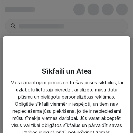
Austiņas - Logitech
Sīkfaili un Atea
Mēs izmantojam pirmās un trešās puses sīkfailus, lai
uzlabotu lietotāju pieredzi, analizētu mūsu datu
plūsmu un pielāgotu personalizētas reklāmas.
Risinājumi & Pakalpojumi
Obligātie sīkfaili vienmēr ir iespējoti, un tiem nav
nepieciešama jūsu piekrišana, jo tie ir nepieciešami
IT serviss un atbalsts
mūsu tīmekļa vietnes darbībai. Jūs varat akceptēt
IT infrastruktūra
visus vai tikai obligātos sīkfailus un pārvaldīt savas
izvēles jebkurā brīdī, noklikšķinot zemāk