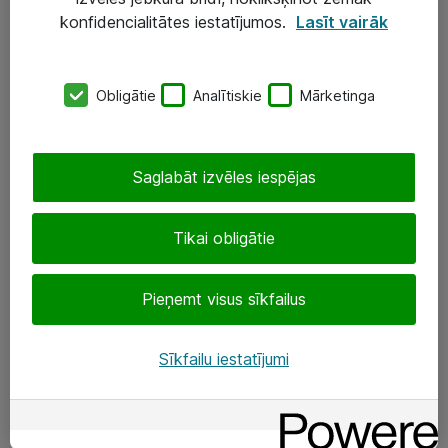
Darba vietu IT risinājumi
konfidencialitātes iestatījumos.
Lasīt vairāk
Serveri un datu centri
Obligātie
Analītiskie
Mārketinga
SIA „ATEA”
+(371) 67 81 90 50
Saglabāt izvēles iespējas
eShop@atea.lv
Ūnijas 15, Rīga
Tikai obligātie
Sekojiet mums
Pieņemt visus sīkfailus
LinkedIn
Sīkfailu iestatījumi
Facebook
Par Atea