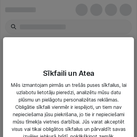
Austiņas
Sīkfaili un Atea
Mēs izmantojam pirmās un trešās puses sīkfailus, lai
uzlabotu lietotāju pieredzi, analizētu mūsu datu
plūsmu un pielāgotu personalizētas reklāmas.
Risinājumi & Pakalpojumi
Obligātie sīkfaili vienmēr ir iespējoti, un tiem nav
nepieciešama jūsu piekrišana, jo tie ir nepieciešami
IT serviss un atbalsts
mūsu tīmekļa vietnes darbībai. Jūs varat akceptēt
IT infrastruktūra
visus vai tikai obligātos sīkfailus un pārvaldīt savas
izvēles jebkurā brīdī, noklikšķinot zemāk