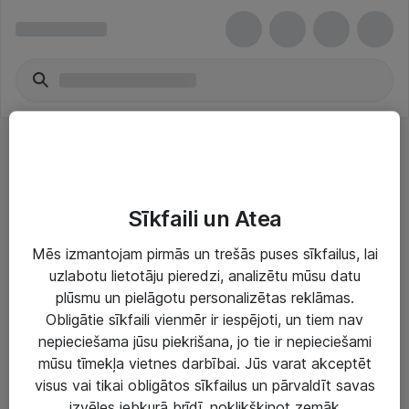
Pārnēsājamo atskaņotāju kabeļi
Sīkfaili un Atea
Mēs izmantojam pirmās un trešās puses sīkfailus, lai
uzlabotu lietotāju pieredzi, analizētu mūsu datu
plūsmu un pielāgotu personalizētas reklāmas.
Risinājumi & Pakalpojumi
Obligātie sīkfaili vienmēr ir iespējoti, un tiem nav
nepieciešama jūsu piekrišana, jo tie ir nepieciešami
IT serviss un atbalsts
mūsu tīmekļa vietnes darbībai. Jūs varat akceptēt
IT infrastruktūra
visus vai tikai obligātos sīkfailus un pārvaldīt savas
izvēles jebkurā brīdī, noklikšķinot zemāk