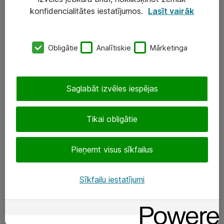
Darba vietu IT risinājumi
konfidencialitātes iestatījumos.
Lasīt vairāk
Serveri un datu centri
Obligātie
Analītiskie
Mārketinga
SIA „ATEA”
+(371) 67 81 90 50
Saglabāt izvēles iespējas
eShop@atea.lv
Ūnijas 15, Rīga
Tikai obligātie
Sekojiet mums
Pieņemt visus sīkfailus
LinkedIn
Sīkfailu iestatījumi
Facebook
Par Atea