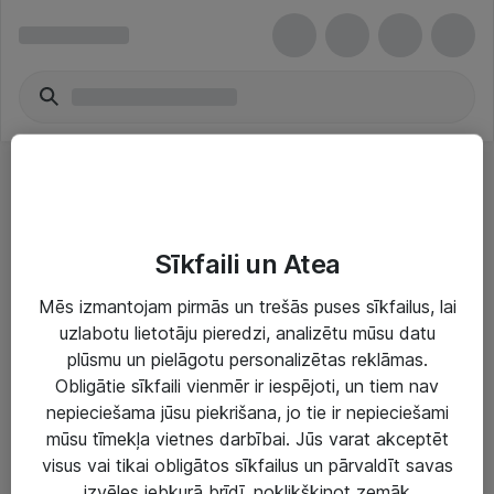
TV & radio antenas
Sīkfaili un Atea
Mēs izmantojam pirmās un trešās puses sīkfailus, lai
uzlabotu lietotāju pieredzi, analizētu mūsu datu
plūsmu un pielāgotu personalizētas reklāmas.
Risinājumi & Pakalpojumi
Obligātie sīkfaili vienmēr ir iespējoti, un tiem nav
nepieciešama jūsu piekrišana, jo tie ir nepieciešami
IT serviss un atbalsts
mūsu tīmekļa vietnes darbībai. Jūs varat akceptēt
IT infrastruktūra
visus vai tikai obligātos sīkfailus un pārvaldīt savas
izvēles jebkurā brīdī, noklikšķinot zemāk