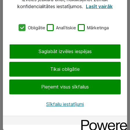
Darba vietu IT risinājumi
konfidencialitātes iestatījumos.
Lasīt vairāk
Serveri un datu centri
Obligātie
Analītiskie
Mārketinga
SIA „ATEA”
+(371) 67 81 90 50
Saglabāt izvēles iespējas
eShop@atea.lv
Ūnijas 15, Rīga
Tikai obligātie
Sekojiet mums
Pieņemt visus sīkfailus
LinkedIn
Sīkfailu iestatījumi
Facebook
Par Atea