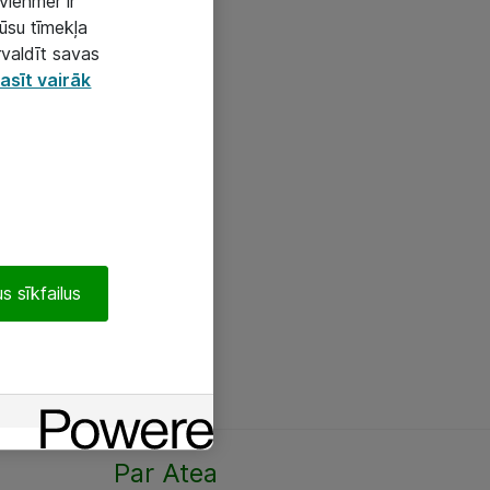
vienmēr ir
mūsu tīmekļa
rvaldīt savas
asīt vairāk
s sīkfailus
Par Atea