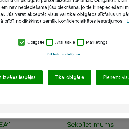
lūsmu un pielāgotu personalizētas reklāmas. Obligātie sīkfaili 
 tiem nav nepieciešama jūsu piekrišana, jo tie ir nepieciešami 
ai. Jūs varat akceptēt visus vai tikai obligātos sīkfailus un pā
rā brīdī, noklikšķinot zemāk konfidencialitātes iestatījumos.
L
Obligātie
Analītiskie
Mārketinga
Sīkfailu iestatījumi
 izvēles iespējas
Tikai obligātie
Pieņemt visu
EA”
Sekojiet mums