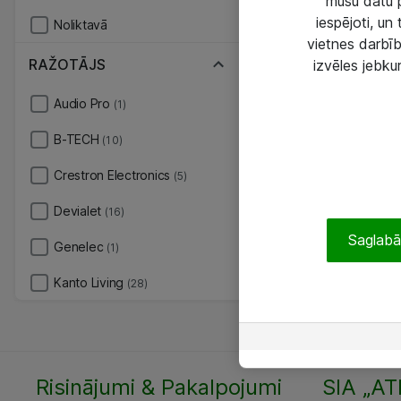
mūsu datu p
iespējoti, un
Noliktavā
vietnes darbīb
RAŽOTĀJS
izvēles jebku
Audio Pro
(1)
B-TECH
(10)
Crestron Electronics
(5)
Devialet
(16)
Saglabāt
Genelec
(1)
Kanto Living
(28)
Risinājumi & Pakalpojumi
SIA „AT