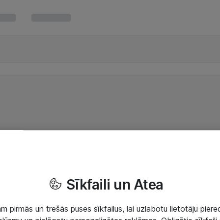
Sīkfaili un Atea
 pirmās un trešās puses sīkfailus, lai uzlabotu lietotāju piered