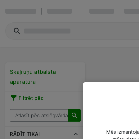
Skaļruņu atbalsta
aparatūra
Filtrēt pēc
Mēs izmantojam
RĀDĪT TIKAI