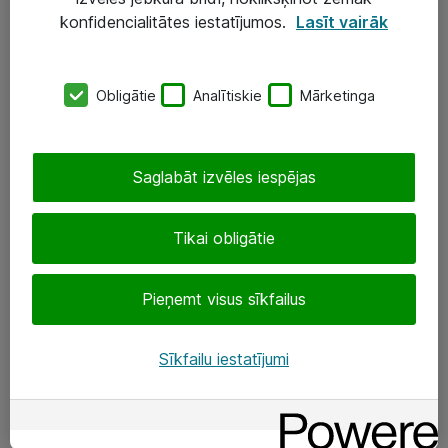
Darba vietu IT risinājumi
konfidencialitātes iestatījumos.
Lasīt vairāk
Serveri un datu centri
Obligātie
Analītiskie
Mārketinga
SIA „ATEA”
+(371) 67 81 90 50
Saglabāt izvēles iespējas
eShop@atea.lv
Ūnijas 15, Rīga
Tikai obligātie
Sekojiet mums
Pieņemt visus sīkfailus
LinkedIn
Sīkfailu iestatījumi
Facebook
Par Atea