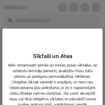
Other Video Surveillance
Sīkfaili un Atea
Mēs izmantojam pirmās un trešās puses sīkfailus, lai
uzlabotu lietotāju pieredzi, analizētu mūsu datu
plūsmu un pielāgotu personalizētas reklāmas.
Risinājumi & Pakalpojumi
Obligātie sīkfaili vienmēr ir iespējoti, un tiem nav
nepieciešama jūsu piekrišana, jo tie ir nepieciešami
IT serviss un atbalsts
mūsu tīmekļa vietnes darbībai. Jūs varat akceptēt
IT infrastruktūra
visus vai tikai obligātos sīkfailus un pārvaldīt savas
izvēles jebkurā brīdī, noklikšķinot zemāk