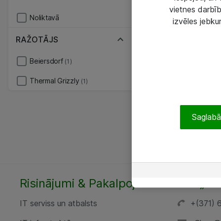
vietnes darbīb
Noliktavā
izvēles jebku
RAŽOTĀJS
Beiersdorf
(1)
Thermal Grizzly
(1)
Saglabāt
Risinājumi & Pakalpojumi
SIA „AT
IT serviss un atbalsts
+(371) 