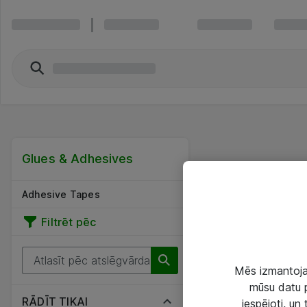
Glues & Adhesives
Adhesive Tapes
Filtrēt pēc
Mēs izmantojam
mūsu datu p
RĀDĪT TIKAI
iespējoti, un