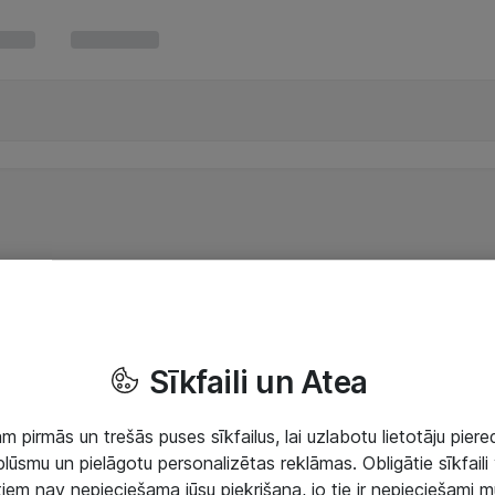
Sīkfaili un Atea
 pirmās un trešās puses sīkfailus, lai uzlabotu lietotāju piered
lūsmu un pielāgotu personalizētas reklāmas. Obligātie sīkfaili 
 tiem nav nepieciešama jūsu piekrišana, jo tie ir nepieciešami 