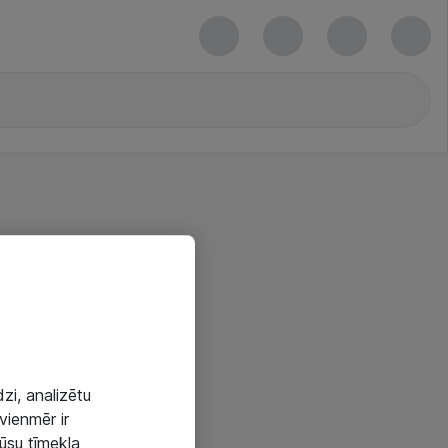
zi, analizētu
vienmēr ir
mūsu tīmekļa