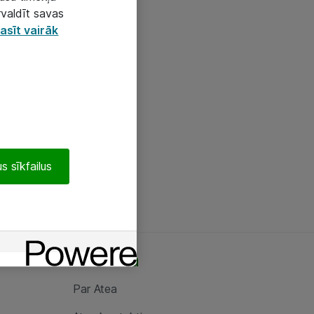
rvaldīt savas
asīt vairāk
s sīkfailus
Par Atea
Par Atea