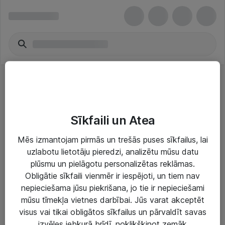
Gaming Desks
Sīkfaili un Atea
Mēs izmantojam pirmās un trešās puses sīkfailus, lai
uzlabotu lietotāju pieredzi, analizētu mūsu datu
plūsmu un pielāgotu personalizētas reklāmas.
Risinājumi & Pakalpojumi
Obligātie sīkfaili vienmēr ir iespējoti, un tiem nav
nepieciešama jūsu piekrišana, jo tie ir nepieciešami
IT serviss un atbalsts
mūsu tīmekļa vietnes darbībai. Jūs varat akceptēt
IT infrastruktūra
visus vai tikai obligātos sīkfailus un pārvaldīt savas
izvēles jebkurā brīdī, noklikšķinot zemāk