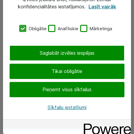
Darba vietu IT risinājumi
konfidencialitātes iestatījumos.
Lasīt vairāk
Serveri un datu centri
Obligātie
Analītiskie
Mārketinga
SIA „ATEA”
+(371) 67 81 90 50
Saglabāt izvēles iespējas
eShop@atea.lv
Ūnijas 15, Rīga
Tikai obligātie
Sekojiet mums
Pieņemt visus sīkfailus
LinkedIn
Sīkfailu iestatījumi
Facebook
Par Atea