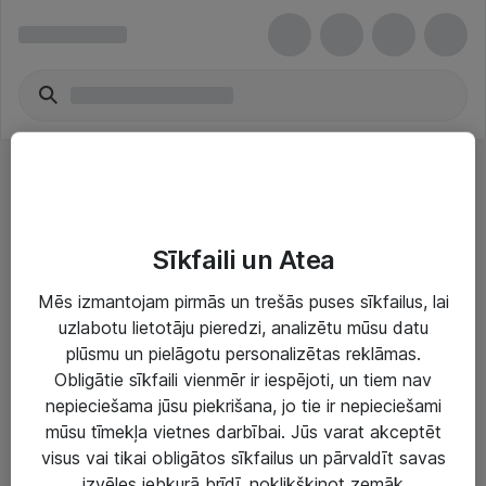
LCD paneļi
Sīkfaili un Atea
Mēs izmantojam pirmās un trešās puses sīkfailus, lai
uzlabotu lietotāju pieredzi, analizētu mūsu datu
plūsmu un pielāgotu personalizētas reklāmas.
Risinājumi & Pakalpojumi
Obligātie sīkfaili vienmēr ir iespējoti, un tiem nav
nepieciešama jūsu piekrišana, jo tie ir nepieciešami
IT serviss un atbalsts
mūsu tīmekļa vietnes darbībai. Jūs varat akceptēt
IT infrastruktūra
visus vai tikai obligātos sīkfailus un pārvaldīt savas
izvēles jebkurā brīdī, noklikšķinot zemāk