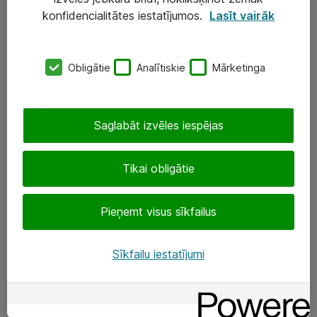
Darba vietu IT risinājumi
konfidencialitātes iestatījumos.
Lasīt vairāk
Serveri un datu centri
Obligātie
Analītiskie
Mārketinga
SIA „ATEA”
+(371) 67 81 90 50
Saglabāt izvēles iespējas
eShop@atea.lv
Ūnijas 15, Rīga
Tikai obligātie
Sekojiet mums
Pieņemt visus sīkfailus
LinkedIn
Sīkfailu iestatījumi
Facebook
Par Atea