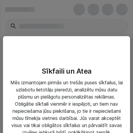
VR Headsets
Sīkfaili un Atea
Mēs izmantojam pirmās un trešās puses sīkfailus, lai
uzlabotu lietotāju pieredzi, analizētu mūsu datu
plūsmu un pielāgotu personalizētas reklāmas.
Risinājumi & Pakalpojumi
Obligātie sīkfaili vienmēr ir iespējoti, un tiem nav
nepieciešama jūsu piekrišana, jo tie ir nepieciešami
IT serviss un atbalsts
mūsu tīmekļa vietnes darbībai. Jūs varat akceptēt
IT infrastruktūra
visus vai tikai obligātos sīkfailus un pārvaldīt savas
izvēles jebkurā brīdī, noklikšķinot zemāk