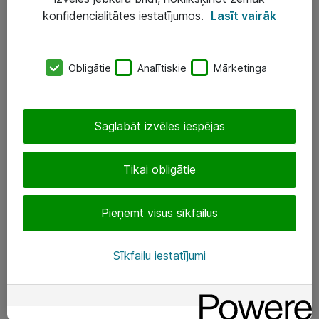
Darba vietu IT risinājumi
konfidencialitātes iestatījumos.
Lasīt vairāk
Serveri un datu centri
Obligātie
Analītiskie
Mārketinga
SIA „ATEA”
+(371) 67 81 90 50
Saglabāt izvēles iespējas
eShop@atea.lv
Ūnijas 15, Rīga
Tikai obligātie
Sekojiet mums
Pieņemt visus sīkfailus
LinkedIn
Sīkfailu iestatījumi
Facebook
Par Atea