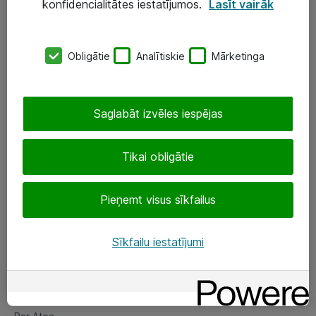
konfidencialitātes iestatījumos.
Lasīt vairāk
Serveri un datu centri
SIA „ATEA”
Obligātie
Analītiskie
Mārketinga
+(371) 67 81 90 50
eShop@atea.lv
Saglabāt izvēles iespējas
Ūnijas 15, Rīga
Tikai obligātie
Sekojiet mums
Pieņemt visus sīkfailus
LinkedIn
Sīkfailu iestatījumi
Facebook
Par Atea