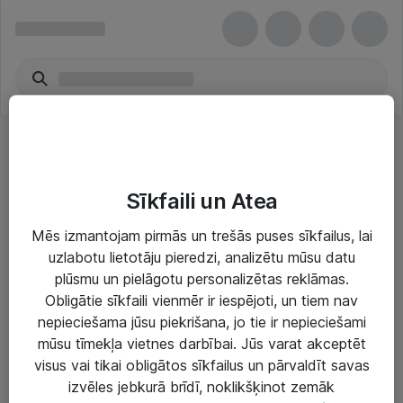
Projector Power
Sīkfaili un Atea
Mēs izmantojam pirmās un trešās puses sīkfailus, lai
uzlabotu lietotāju pieredzi, analizētu mūsu datu
Risinājumi & Pakalpojumi
plūsmu un pielāgotu personalizētas reklāmas.
Obligātie sīkfaili vienmēr ir iespējoti, un tiem nav
IT serviss un atbalsts
nepieciešama jūsu piekrišana, jo tie ir nepieciešami
mūsu tīmekļa vietnes darbībai. Jūs varat akceptēt
IT infrastruktūra
visus vai tikai obligātos sīkfailus un pārvaldīt savas
Darba vietu IT risinājumi
izvēles jebkurā brīdī, noklikšķinot zemāk