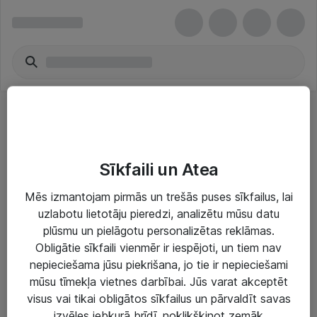
Projektoru piederumi
Sīkfaili un Atea
Mēs izmantojam pirmās un trešās puses sīkfailus, lai
uzlabotu lietotāju pieredzi, analizētu mūsu datu
plūsmu un pielāgotu personalizētas reklāmas.
Risinājumi & Pakalpojumi
Obligātie sīkfaili vienmēr ir iespējoti, un tiem nav
nepieciešama jūsu piekrišana, jo tie ir nepieciešami
IT serviss un atbalsts
mūsu tīmekļa vietnes darbībai. Jūs varat akceptēt
IT infrastruktūra
visus vai tikai obligātos sīkfailus un pārvaldīt savas
izvēles jebkurā brīdī, noklikšķinot zemāk