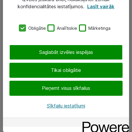
Darba vietu IT risinājumi
konfidencialitātes iestatījumos.
Lasīt vairāk
Serveri un datu centri
Obligātie
Analītiskie
Mārketinga
SIA „ATEA”
+(371) 67 81 90 50
Saglabāt izvēles iespējas
eShop@atea.lv
Ūnijas 15, Rīga
Tikai obligātie
Sekojiet mums
Pieņemt visus sīkfailus
LinkedIn
Sīkfailu iestatījumi
Facebook
Par Atea