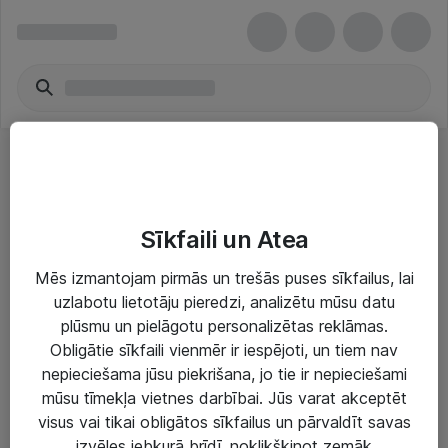
Albumi, rāmji & prezentācijas
Sīkfaili un Atea
Mēs izmantojam pirmās un trešās puses sīkfailus, lai
uzlabotu lietotāju pieredzi, analizētu mūsu datu
plūsmu un pielāgotu personalizētas reklāmas.
Risinājumi & Pakalpojumi
Obligātie sīkfaili vienmēr ir iespējoti, un tiem nav
nepieciešama jūsu piekrišana, jo tie ir nepieciešami
IT serviss un atbalsts
mūsu tīmekļa vietnes darbībai. Jūs varat akceptēt
IT infrastruktūra
visus vai tikai obligātos sīkfailus un pārvaldīt savas
izvēles jebkurā brīdī, noklikšķinot zemāk