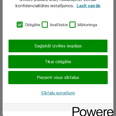
Darba vietu IT risinājumi
konfidencialitātes iestatījumos.
Lasīt vairāk
Serveri un datu centri
Obligātie
Analītiskie
Mārketinga
SIA „ATEA”
+(371) 67 81 90 50
Saglabāt izvēles iespējas
eShop@atea.lv
Ūnijas 15, Rīga
Tikai obligātie
Sekojiet mums
Pieņemt visus sīkfailus
LinkedIn
Sīkfailu iestatījumi
Facebook
Par Atea