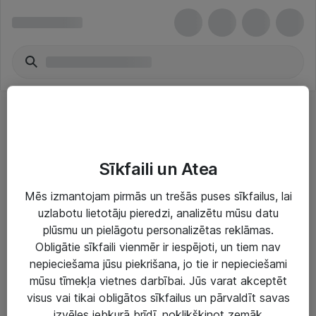
Darkroom
Sīkfaili un Atea
Mēs izmantojam pirmās un trešās puses sīkfailus, lai
uzlabotu lietotāju pieredzi, analizētu mūsu datu
plūsmu un pielāgotu personalizētas reklāmas.
Risinājumi & Pakalpojumi
Obligātie sīkfaili vienmēr ir iespējoti, un tiem nav
nepieciešama jūsu piekrišana, jo tie ir nepieciešami
IT serviss un atbalsts
mūsu tīmekļa vietnes darbībai. Jūs varat akceptēt
IT infrastruktūra
visus vai tikai obligātos sīkfailus un pārvaldīt savas
izvēles jebkurā brīdī, noklikšķinot zemāk