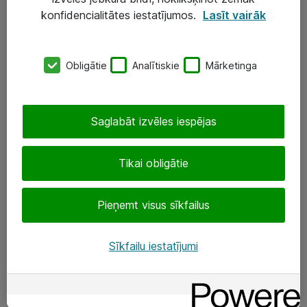
Darba vietu IT risinājumi
konfidencialitātes iestatījumos.
Lasīt vairāk
Serveri un datu centri
Obligātie
Analītiskie
Mārketinga
SIA „ATEA”
+(371) 67 81 90 50
Saglabāt izvēles iespējas
eShop@atea.lv
Ūnijas 15, Rīga
Tikai obligātie
Sekojiet mums
Pieņemt visus sīkfailus
LinkedIn
Sīkfailu iestatījumi
Facebook
Par Atea