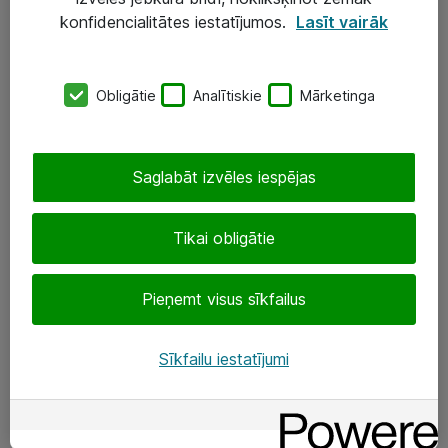
Darba vietu IT risinājumi
konfidencialitātes iestatījumos.
Lasīt vairāk
Serveri un datu centri
Obligātie
Analītiskie
Mārketinga
SIA „ATEA”
+(371) 67 81 90 50
Saglabāt izvēles iespējas
eShop@atea.lv
Ūnijas 15, Rīga
Tikai obligātie
Sekojiet mums
Pieņemt visus sīkfailus
LinkedIn
Sīkfailu iestatījumi
Facebook
Par Atea