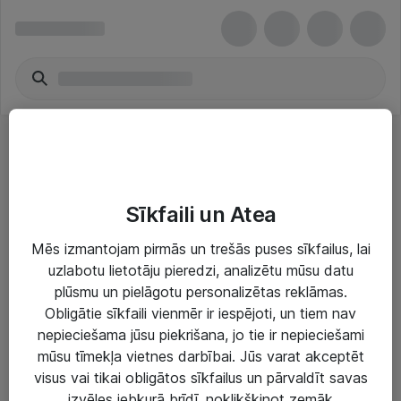
Kompaktas digitālās kameras
Sīkfaili un Atea
Mēs izmantojam pirmās un trešās puses sīkfailus, lai
uzlabotu lietotāju pieredzi, analizētu mūsu datu
plūsmu un pielāgotu personalizētas reklāmas.
Risinājumi & Pakalpojumi
Obligātie sīkfaili vienmēr ir iespējoti, un tiem nav
nepieciešama jūsu piekrišana, jo tie ir nepieciešami
IT serviss un atbalsts
mūsu tīmekļa vietnes darbībai. Jūs varat akceptēt
IT infrastruktūra
visus vai tikai obligātos sīkfailus un pārvaldīt savas
izvēles jebkurā brīdī, noklikšķinot zemāk