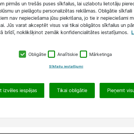
 pirmās un trešās puses sīkfailus, lai uzlabotu lietotāju piered
lūsmu un pielāgotu personalizētas reklāmas. Obligātie sīkfaili 
 tiem nav nepieciešama jūsu piekrišana, jo tie ir nepieciešami 
ai. Jūs varat akceptēt visus vai tikai obligātos sīkfailus un pā
rā brīdī, noklikšķinot zemāk konfidencialitātes iestatījumos.
L
Obligātie
Analītiskie
Mārketinga
Sīkfailu iestatījumi
 izvēles iespējas
Tikai obligātie
Pieņemt visu