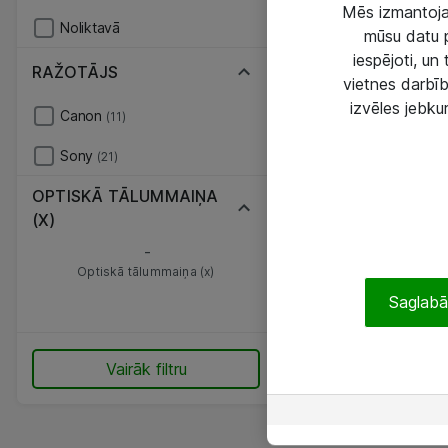
Mēs izmantojam
Noliktavā
mūsu datu p
iespējoti, un
RAŽOTĀJS
vietnes darbīb
izvēles jebku
Canon
(11)
Sony
(21)
OPTISKĀ TĀLUMMAIŅA
(X)
-
Optiskā tālummaiņa (x)
Saglabāt
Vairāk filtru