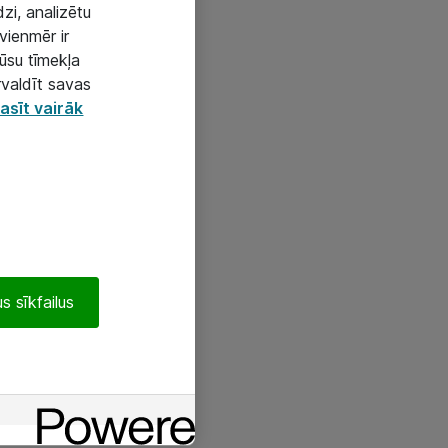
zi, analizētu
vienmēr ir
mūsu tīmekļa
rvaldīt savas
asīt vairāk
s sīkfailus