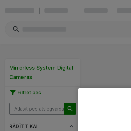
Mirrorless System Digital
Cameras
Filtrēt pēc
RĀDĪT TIKAI