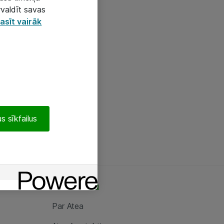
rvaldīt savas
asīt vairāk
s sīkfailus
Par Atea
Par Atea