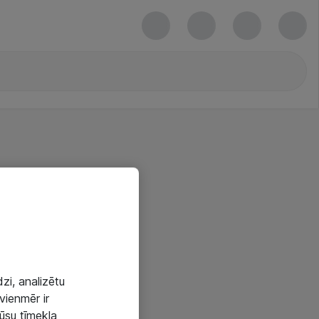
zi, analizētu
vienmēr ir
mūsu tīmekļa