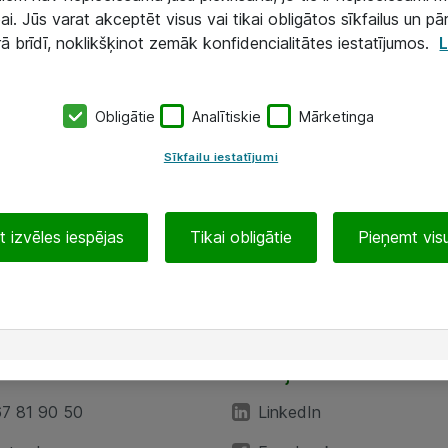
ai. Jūs varat akceptēt visus vai tikai obligātos sīkfailus un pā
rā brīdī, noklikšķinot zemāk konfidencialitātes iestatījumos.
L
Obligātie
Analītiskie
Mārketinga
Sīkfailu iestatījumi
 izvēles iespējas
Tikai obligātie
Pieņemt visu
EA”
Sekojiet mums
67 81 90 50
LinkedIn