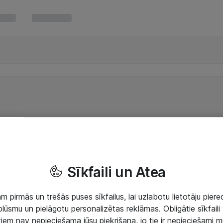
Sīkfaili un Atea
 pirmās un trešās puses sīkfailus, lai uzlabotu lietotāju piered
lūsmu un pielāgotu personalizētas reklāmas. Obligātie sīkfaili 
 tiem nav nepieciešama jūsu piekrišana, jo tie ir nepieciešami 