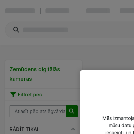
Zemūdens digitālās
kameras
Filtrēt pēc
Mēs izmantojam
mūsu datu p
RĀDĪT TIKAI
iespējoti, un