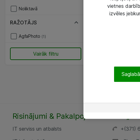
vietnes darbīb
Noliktavā
izvēles jebku
RAŽOTĀJS
AgfaPhoto
(1)
Vairāk filtru
Saglabāt
Risinājumi & Pakalpojumi
SIA „AT
IT serviss un atbalsts
+(371) 