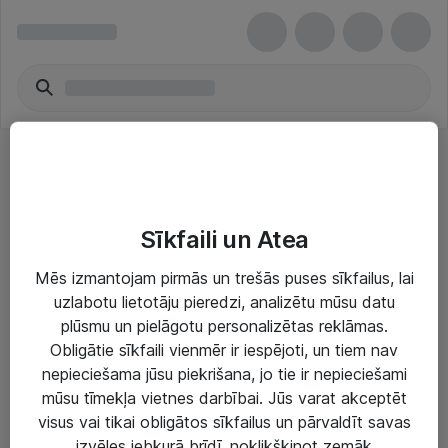
Fotofilmu kameras
Sīkfaili un Atea
Mēs izmantojam pirmās un trešās puses sīkfailus, lai
uzlabotu lietotāju pieredzi, analizētu mūsu datu
plūsmu un pielāgotu personalizētas reklāmas.
Risinājumi & Pakalpojumi
Obligātie sīkfaili vienmēr ir iespējoti, un tiem nav
nepieciešama jūsu piekrišana, jo tie ir nepieciešami
IT serviss un atbalsts
mūsu tīmekļa vietnes darbībai. Jūs varat akceptēt
IT infrastruktūra
visus vai tikai obligātos sīkfailus un pārvaldīt savas
izvēles jebkurā brīdī, noklikšķinot zemāk