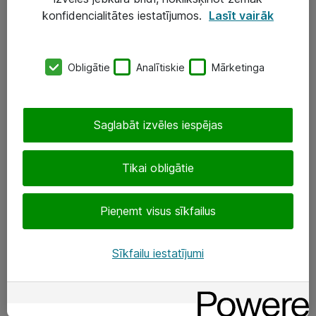
Darba vietu IT risinājumi
konfidencialitātes iestatījumos.
Lasīt vairāk
Serveri un datu centri
Obligātie
Analītiskie
Mārketinga
SIA „ATEA”
+(371) 67 81 90 50
Saglabāt izvēles iespējas
eShop@atea.lv
Ūnijas 15, Rīga
Tikai obligātie
Sekojiet mums
Pieņemt visus sīkfailus
LinkedIn
Sīkfailu iestatījumi
Facebook
Par Atea