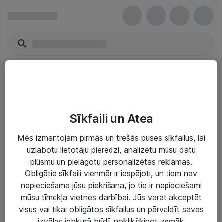
Action Cameras
Sīkfaili un Atea
Mēs izmantojam pirmās un trešās puses sīkfailus, lai
uzlabotu lietotāju pieredzi, analizētu mūsu datu
plūsmu un pielāgotu personalizētas reklāmas.
Risinājumi & Pakalpojumi
Obligātie sīkfaili vienmēr ir iespējoti, un tiem nav
nepieciešama jūsu piekrišana, jo tie ir nepieciešami
IT serviss un atbalsts
mūsu tīmekļa vietnes darbībai. Jūs varat akceptēt
IT infrastruktūra
visus vai tikai obligātos sīkfailus un pārvaldīt savas
izvēles jebkurā brīdī, noklikšķinot zemāk