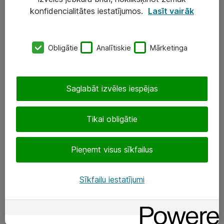
Darba vietu IT risinājumi
konfidencialitātes iestatījumos.
Lasīt vairāk
Serveri un datu centri
Obligātie
Analītiskie
Mārketinga
SIA „ATEA”
+(371) 67 81 90 50
Saglabāt izvēles iespējas
eShop@atea.lv
Ūnijas 15, Rīga
Tikai obligātie
Sekojiet mums
Pieņemt visus sīkfailus
LinkedIn
Sīkfailu iestatījumi
Facebook
Par Atea