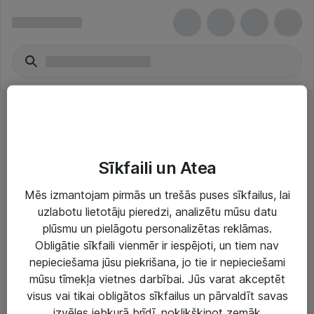
Videokameru piederumi
Sīkfaili un Atea
Mēs izmantojam pirmās un trešās puses sīkfailus, lai
uzlabotu lietotāju pieredzi, analizētu mūsu datu
plūsmu un pielāgotu personalizētas reklāmas.
Risinājumi & Pakalpojumi
Obligātie sīkfaili vienmēr ir iespējoti, un tiem nav
nepieciešama jūsu piekrišana, jo tie ir nepieciešami
IT serviss un atbalsts
mūsu tīmekļa vietnes darbībai. Jūs varat akceptēt
IT infrastruktūra
visus vai tikai obligātos sīkfailus un pārvaldīt savas
izvēles jebkurā brīdī, noklikšķinot zemāk