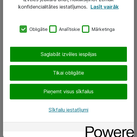
Darba vietu IT risinājumi
konfidencialitātes iestatījumos.
Lasīt vairāk
Serveri un datu centri
Obligātie
Analītiskie
Mārketinga
SIA „ATEA”
+(371) 67 81 90 50
Saglabāt izvēles iespējas
eShop@atea.lv
Ūnijas 15, Rīga
Tikai obligātie
Sekojiet mums
Pieņemt visus sīkfailus
LinkedIn
Sīkfailu iestatījumi
Facebook
Par Atea