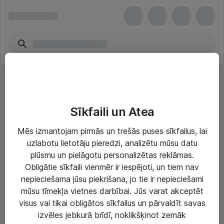
Samsung Ink Cartridges
Sīkfaili un Atea
Mēs izmantojam pirmās un trešās puses sīkfailus, lai
uzlabotu lietotāju pieredzi, analizētu mūsu datu
Risinājumi & Pakalpojumi
plūsmu un pielāgotu personalizētas reklāmas.
Obligātie sīkfaili vienmēr ir iespējoti, un tiem nav
IT serviss un atbalsts
nepieciešama jūsu piekrišana, jo tie ir nepieciešami
mūsu tīmekļa vietnes darbībai. Jūs varat akceptēt
IT infrastruktūra
visus vai tikai obligātos sīkfailus un pārvaldīt savas
Darba vietu IT risinājumi
izvēles jebkurā brīdī, noklikšķinot zemāk