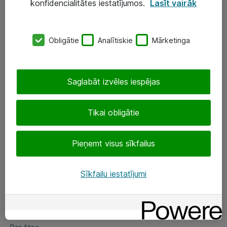
konfidencialitātes iestatījumos.
Lasīt vairāk
Serveri un datu centri
SIA „ATEA”
Obligātie
Analītiskie
Mārketinga
+(371) 67 81 90 50
eShop@atea.lv
Saglabāt izvēles iespējas
Ūnijas 15, Rīga
Tikai obligātie
Sekojiet mums
Pieņemt visus sīkfailus
LinkedIn
Sīkfailu iestatījumi
Facebook
Par Atea