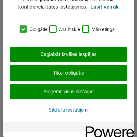
Darba vietu IT risinājumi
konfidencialitātes iestatījumos.
Lasīt vairāk
Serveri un datu centri
Obligātie
Analītiskie
Mārketinga
SIA „ATEA”
+(371) 67 81 90 50
Saglabāt izvēles iespējas
eShop@atea.lv
Ūnijas 15, Rīga
Tikai obligātie
Sekojiet mums
Pieņemt visus sīkfailus
LinkedIn
Sīkfailu iestatījumi
Facebook
Par Atea