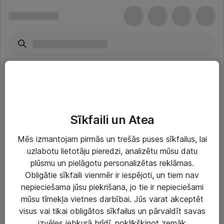
Bezvadu telefoni
Sīkfaili un Atea
Mēs izmantojam pirmās un trešās puses sīkfailus, lai
uzlabotu lietotāju pieredzi, analizētu mūsu datu
plūsmu un pielāgotu personalizētas reklāmas.
Risinājumi & Pakalpojumi
Obligātie sīkfaili vienmēr ir iespējoti, un tiem nav
nepieciešama jūsu piekrišana, jo tie ir nepieciešami
IT serviss un atbalsts
mūsu tīmekļa vietnes darbībai. Jūs varat akceptēt
IT infrastruktūra
visus vai tikai obligātos sīkfailus un pārvaldīt savas
izvēles jebkurā brīdī, noklikšķinot zemāk