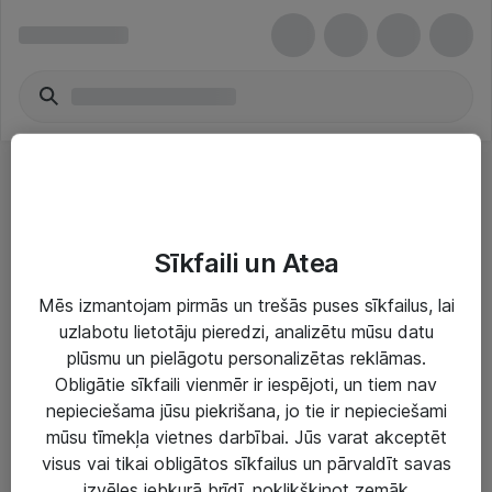
Mantojuma kabeļi
Sīkfaili un Atea
Mēs izmantojam pirmās un trešās puses sīkfailus, lai
uzlabotu lietotāju pieredzi, analizētu mūsu datu
plūsmu un pielāgotu personalizētas reklāmas.
Risinājumi & Pakalpojumi
Obligātie sīkfaili vienmēr ir iespējoti, un tiem nav
nepieciešama jūsu piekrišana, jo tie ir nepieciešami
IT serviss un atbalsts
mūsu tīmekļa vietnes darbībai. Jūs varat akceptēt
IT infrastruktūra
visus vai tikai obligātos sīkfailus un pārvaldīt savas
izvēles jebkurā brīdī, noklikšķinot zemāk