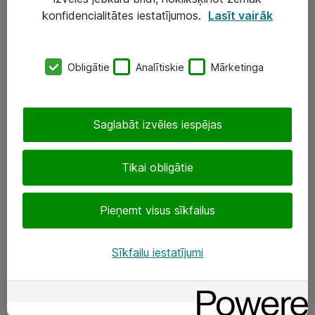
Darba vietu IT risinājumi
konfidencialitātes iestatījumos.
Lasīt vairāk
Serveri un datu centri
Obligātie
Analītiskie
Mārketinga
SIA „ATEA”
+(371) 67 81 90 50
Saglabāt izvēles iespējas
eShop@atea.lv
Ūnijas 15, Rīga
Tikai obligātie
Sekojiet mums
Pieņemt visus sīkfailus
LinkedIn
Sīkfailu iestatījumi
Facebook
Par Atea