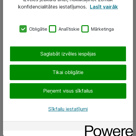
Darba vietu IT risinājumi
konfidencialitātes iestatījumos.
Lasīt vairāk
Serveri un datu centri
Obligātie
Analītiskie
Mārketinga
SIA „ATEA”
+(371) 67 81 90 50
Saglabāt izvēles iespējas
eShop@atea.lv
Ūnijas 15, Rīga
Tikai obligātie
Sekojiet mums
Pieņemt visus sīkfailus
LinkedIn
Sīkfailu iestatījumi
Facebook
Par Atea