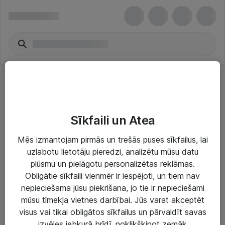
Other storage media
Sīkfaili un Atea
Mēs izmantojam pirmās un trešās puses sīkfailus, lai
uzlabotu lietotāju pieredzi, analizētu mūsu datu
plūsmu un pielāgotu personalizētas reklāmas.
Risinājumi & Pakalpojumi
Obligātie sīkfaili vienmēr ir iespējoti, un tiem nav
nepieciešama jūsu piekrišana, jo tie ir nepieciešami
IT serviss un atbalsts
mūsu tīmekļa vietnes darbībai. Jūs varat akceptēt
IT infrastruktūra
visus vai tikai obligātos sīkfailus un pārvaldīt savas
izvēles jebkurā brīdī, noklikšķinot zemāk