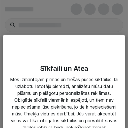
Atmiņas jauninājumi
Sīkfaili un Atea
Mēs izmantojam pirmās un trešās puses sīkfailus, lai
uzlabotu lietotāju pieredzi, analizētu mūsu datu
plūsmu un pielāgotu personalizētas reklāmas.
Risinājumi & Pakalpojumi
Obligātie sīkfaili vienmēr ir iespējoti, un tiem nav
nepieciešama jūsu piekrišana, jo tie ir nepieciešami
IT serviss un atbalsts
mūsu tīmekļa vietnes darbībai. Jūs varat akceptēt
IT infrastruktūra
visus vai tikai obligātos sīkfailus un pārvaldīt savas
izvēles jebkurā brīdī, noklikšķinot zemāk