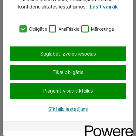
Darba vietu IT risinājumi
konfidencialitātes iestatījumos.
Lasīt vairāk
Serveri un datu centri
Obligātie
Analītiskie
Mārketinga
SIA „ATEA”
+(371) 67 81 90 50
Saglabāt izvēles iespējas
eShop@atea.lv
Ūnijas 15, Rīga
Tikai obligātie
Sekojiet mums
Pieņemt visus sīkfailus
LinkedIn
Sīkfailu iestatījumi
Facebook
Par Atea