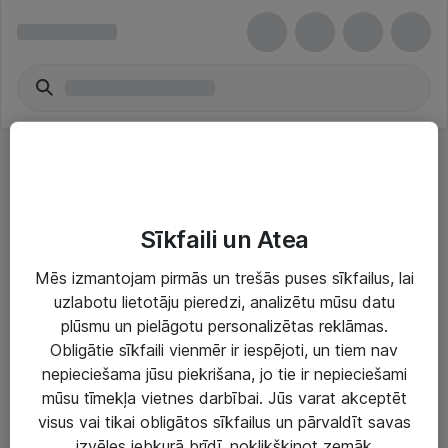
DDR3 - Lenovo
Sīkfaili un Atea
Mēs izmantojam pirmās un trešās puses sīkfailus, lai
uzlabotu lietotāju pieredzi, analizētu mūsu datu
plūsmu un pielāgotu personalizētas reklāmas.
Risinājumi & Pakalpojumi
Obligātie sīkfaili vienmēr ir iespējoti, un tiem nav
nepieciešama jūsu piekrišana, jo tie ir nepieciešami
IT serviss un atbalsts
mūsu tīmekļa vietnes darbībai. Jūs varat akceptēt
IT infrastruktūra
visus vai tikai obligātos sīkfailus un pārvaldīt savas
izvēles jebkurā brīdī, noklikšķinot zemāk