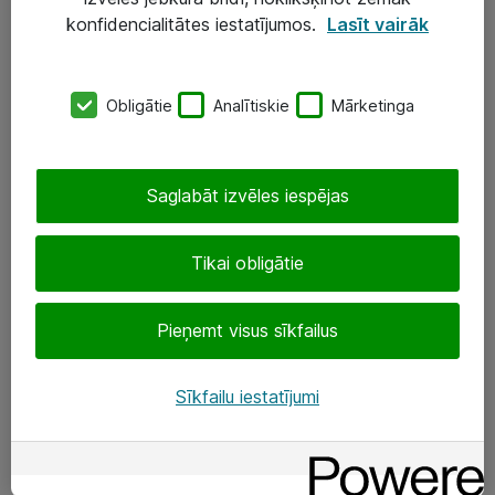
Darba vietu IT risinājumi
konfidencialitātes iestatījumos.
Lasīt vairāk
Serveri un datu centri
Obligātie
Analītiskie
Mārketinga
SIA „ATEA”
+(371) 67 81 90 50
Saglabāt izvēles iespējas
eShop@atea.lv
Ūnijas 15, Rīga
Tikai obligātie
Sekojiet mums
Pieņemt visus sīkfailus
LinkedIn
Sīkfailu iestatījumi
Facebook
Par Atea