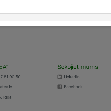
EA”
Sekojiet mums
67 81 90 50
LinkedIn
tea.lv
Facebook
5, Rīga