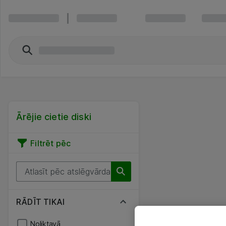
Ārējie cietie diski
Filtrēt pēc
RĀDĪT TIKAI
Noliktavā