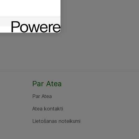
Par Atea
Par Atea
Atea kontakti
Lietošanas noteikumi