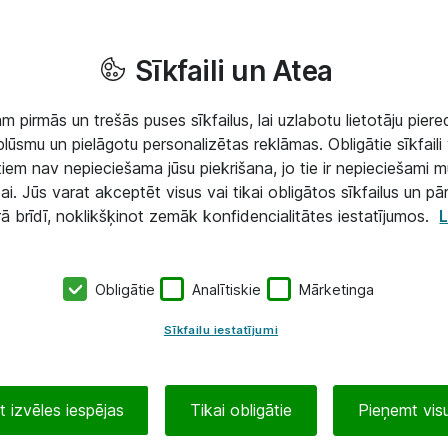
Sīkfaili un Atea
 pirmās un trešās puses sīkfailus, lai uzlabotu lietotāju piered
lūsmu un pielāgotu personalizētas reklāmas. Obligātie sīkfaili 
 tiem nav nepieciešama jūsu piekrišana, jo tie ir nepieciešami 
ai. Jūs varat akceptēt visus vai tikai obligātos sīkfailus un pā
rā brīdī, noklikšķinot zemāk konfidencialitātes iestatījumos.
L
Obligātie
Analītiskie
Mārketinga
Sīkfailu iestatījumi
 izvēles iespējas
Tikai obligātie
Pieņemt visu