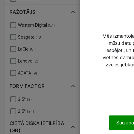
RAŽOTĀJS
Western Digital
(57)
Mēs izmantojam
Seagate
(18)
mūsu datu p
LaCie
(8)
iespējoti, un
vietnes darbīb
Lenovo
(2)
izvēles jebku
ADATA
(9)
FORM FACTOR
3.5"
(3)
2.5"
(34)
Saglabāt
CIETĀ DISKA IETILPĪBA
(GB)