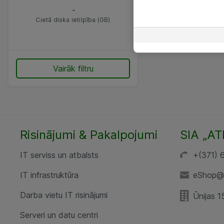
-
Cietā diska ietilpība (GB)
Vairāk filtru
Risinājumi & Pakalpojumi
SIA „AT
IT serviss un atbalsts
+(371) 
IT infrastruktūra
eShop@a
Darba vietu IT risinājumi
Ūnijas 1
Serveri un datu centri