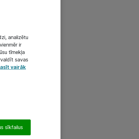
zi, analizētu
vienmēr ir
mūsu tīmekļa
rvaldīt savas
asīt vairāk
s sīkfailus