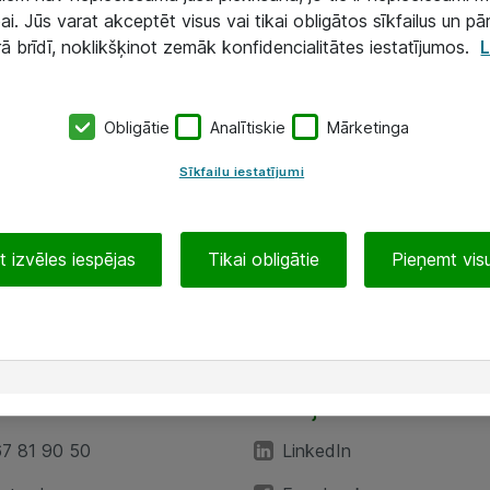
ai. Jūs varat akceptēt visus vai tikai obligātos sīkfailus un pā
rā brīdī, noklikšķinot zemāk konfidencialitātes iestatījumos.
L
Obligātie
Analītiskie
Mārketinga
Sīkfailu iestatījumi
 izvēles iespējas
Tikai obligātie
Pieņemt visu
EA”
Sekojiet mums
67 81 90 50
LinkedIn