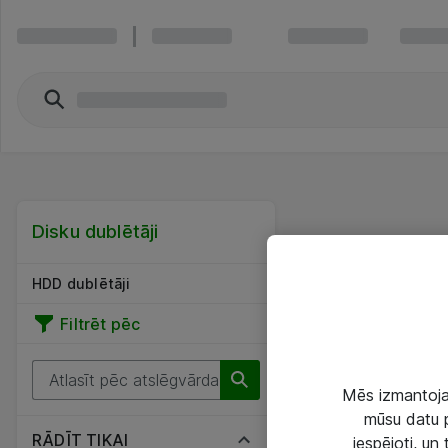
Disku dublētāji
HDD dublētāji
Filtrēt pēc
Mēs izmantojam
mūsu datu p
RĀDĪT TIKAI
iespējoti, un