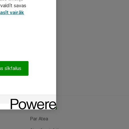
rvaldīt savas
asīt vairāk
s sīkfailus
Par Atea
Par Atea