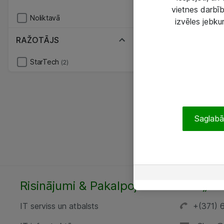
vietnes darbīb
Noliktavā
izvēles jebku
RAŽOTĀJS
StarTech
(2)
Saglabāt
Risinājumi & Pakalpojumi
SIA „AT
IT serviss un atbalsts
+(371) 