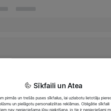
Sīkfaili un Atea
 pirmās un trešās puses sīkfailus, lai uzlabotu lietotāju piered
lūsmu un pielāgotu personalizētas reklāmas. Obligātie sīkfaili 
 tiem nav nepieciešama jūsu piekrišana, jo tie ir nepieciešami 