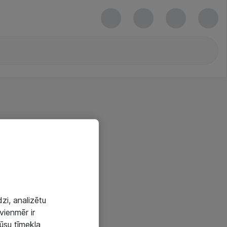
zi, analizētu
vienmēr ir
mūsu tīmekļa