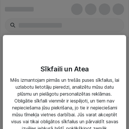
iSCSI disku masīvi
Sīkfaili un Atea
Mēs izmantojam pirmās un trešās puses sīkfailus, lai
uzlabotu lietotāju pieredzi, analizētu mūsu datu
plūsmu un pielāgotu personalizētas reklāmas.
Risinājumi & Pakalpojumi
Obligātie sīkfaili vienmēr ir iespējoti, un tiem nav
nepieciešama jūsu piekrišana, jo tie ir nepieciešami
IT serviss un atbalsts
mūsu tīmekļa vietnes darbībai. Jūs varat akceptēt
IT infrastruktūra
visus vai tikai obligātos sīkfailus un pārvaldīt savas
izvēles jebkurā brīdī, noklikšķinot zemāk