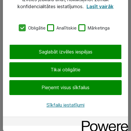
Darba vietu IT risinājumi
konfidencialitātes iestatījumos.
Lasīt vairāk
Serveri un datu centri
Obligātie
Analītiskie
Mārketinga
SIA „ATEA”
+(371) 67 81 90 50
Saglabāt izvēles iespējas
eShop@atea.lv
Ūnijas 15, Rīga
Tikai obligātie
Sekojiet mums
Pieņemt visus sīkfailus
LinkedIn
Sīkfailu iestatījumi
Facebook
Par Atea