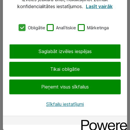
Darba vietu IT risinājumi
konfidencialitātes iestatījumos.
Lasīt vairāk
Serveri un datu centri
Obligātie
Analītiskie
Mārketinga
SIA „ATEA”
+(371) 67 81 90 50
Saglabāt izvēles iespējas
eShop@atea.lv
Ūnijas 15, Rīga
Tikai obligātie
Sekojiet mums
Pieņemt visus sīkfailus
LinkedIn
Sīkfailu iestatījumi
Facebook
Par Atea