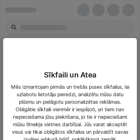
Dublēšana lentē
Sīkfaili un Atea
Mēs izmantojam pirmās un trešās puses sīkfailus, lai
uzlabotu lietotāju pieredzi, analizētu mūsu datu
plūsmu un pielāgotu personalizētas reklāmas.
Risinājumi & Pakalpojumi
Obligātie sīkfaili vienmēr ir iespējoti, un tiem nav
nepieciešama jūsu piekrišana, jo tie ir nepieciešami
IT serviss un atbalsts
mūsu tīmekļa vietnes darbībai. Jūs varat akceptēt
IT infrastruktūra
visus vai tikai obligātos sīkfailus un pārvaldīt savas
izvēles jebkurā brīdī, noklikšķinot zemāk