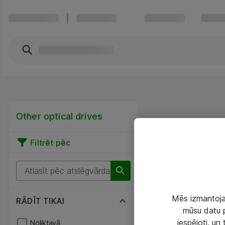
Other optical drives
Filtrēt pēc
Mēs izmantojam
RĀDĪT TIKAI
mūsu datu p
iespējoti, un
Noliktavā