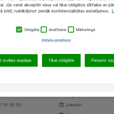
ai. Jūs varat akceptēt visus vai tikai obligātos sīkfailus un pā
rā brīdī, noklikšķinot zemāk konfidencialitātes iestatījumos.
L
Obligātie
Analītiskie
Mārketinga
Sīkfailu iestatījumi
 izvēles iespējas
Tikai obligātie
Pieņemt visu
EA”
Sekojiet mums
67 81 90 50
LinkedIn