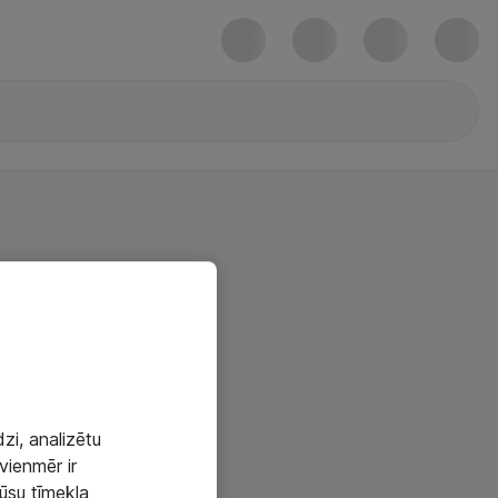
zi, analizētu
vienmēr ir
mūsu tīmekļa