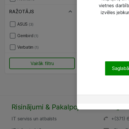
vietnes darbīb
RAŽOTĀJS
izvēles jebku
ASUS
(3)
Gembird
(1)
Verbatim
(1)
Vairāk filtru
Saglabāt
Risinājumi & Pakalpojumi
SIA „AT
IT serviss un atbalsts
+(371) 