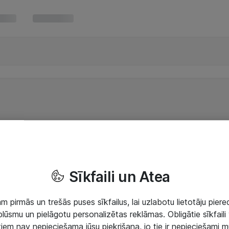
Sīkfaili un Atea
 pirmās un trešās puses sīkfailus, lai uzlabotu lietotāju piered
lūsmu un pielāgotu personalizētas reklāmas. Obligātie sīkfaili 
 tiem nav nepieciešama jūsu piekrišana, jo tie ir nepieciešami 