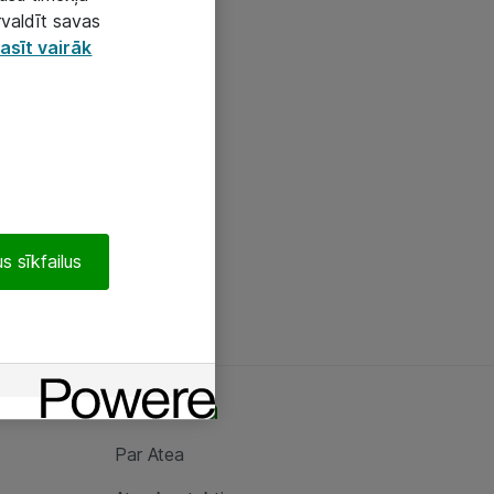
rvaldīt savas
asīt vairāk
s sīkfailus
Par Atea
Par Atea