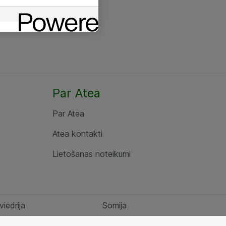
Par Atea
Par Atea
Atea kontakti
Lietošanas noteikumi
viedrija
Somija