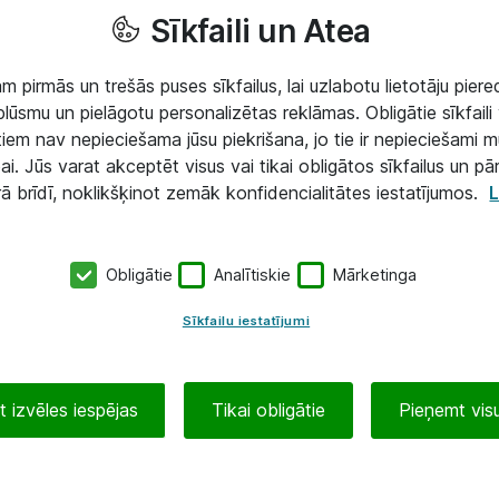
Sīkfaili un Atea
 pirmās un trešās puses sīkfailus, lai uzlabotu lietotāju piered
lūsmu un pielāgotu personalizētas reklāmas. Obligātie sīkfaili 
 tiem nav nepieciešama jūsu piekrišana, jo tie ir nepieciešami 
ai. Jūs varat akceptēt visus vai tikai obligātos sīkfailus un pā
rā brīdī, noklikšķinot zemāk konfidencialitātes iestatījumos.
L
Obligātie
Analītiskie
Mārketinga
Sīkfailu iestatījumi
 izvēles iespējas
Tikai obligātie
Pieņemt visu