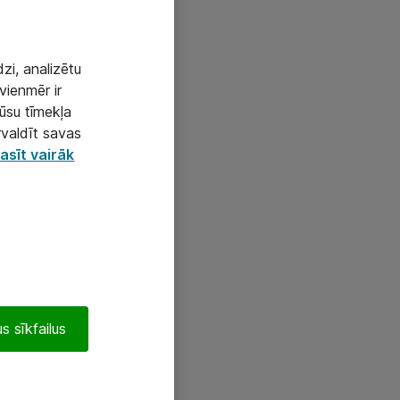
zi, analizētu
vienmēr ir
mūsu tīmekļa
rvaldīt savas
asīt vairāk
s sīkfailus