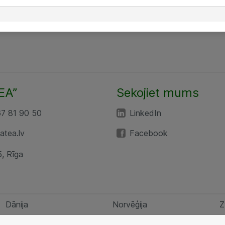
EA”
Sekojiet mums
67 81 90 50
LinkedIn
tea.lv
Facebook
5, Rīga
Dānija
Norvēģija
Z