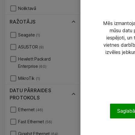
Noliktavā
RAŽOTĀJS
Mēs izmantojam
mūsu datu p
Seagate
(1)
iespējoti, un
vietnes darbīb
ASUSTOR
(9)
izvēles jebku
Hewlett Packard
Enterprise
(60)
MikroTik
(1)
DATU PĀRRAIDES
PROTOKOLS
Ethernet
(46)
Saglabāt
Fast Ethernet
(56)
Gigabit Ethernet
(64)