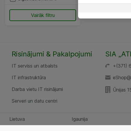
Vairāk filtru
Risinājumi & Pakalpojumi
SIA „AT
IT serviss un atbalsts
+(371) 
IT infrastruktūra
eShop@a
Darba vietu IT risinājumi
Ūnijas 1
Serveri un datu centri
Lietuva
Igaunija
Sīkfailu iestatījumi