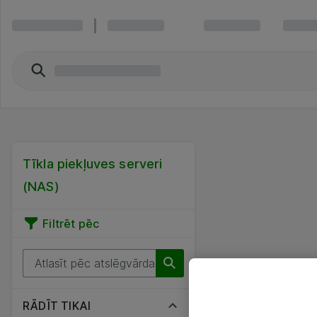
Tīkla piekļuves serveri
(NAS)
Filtrēt pēc
RĀDĪT TIKAI