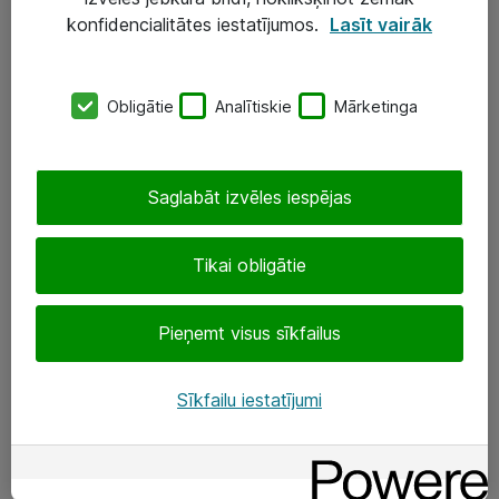
Darba vietu IT risinājumi
konfidencialitātes iestatījumos.
Lasīt vairāk
Serveri un datu centri
Obligātie
Analītiskie
Mārketinga
SIA „ATEA”
+(371) 67 81 90 50
Saglabāt izvēles iespējas
eShop@atea.lv
Ūnijas 15, Rīga
Tikai obligātie
Sekojiet mums
Pieņemt visus sīkfailus
LinkedIn
Sīkfailu iestatījumi
Facebook
Par Atea