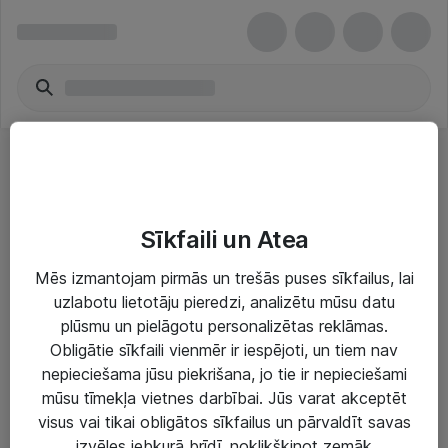
Other flash memory
Sīkfaili un Atea
Mēs izmantojam pirmās un trešās puses sīkfailus, lai
uzlabotu lietotāju pieredzi, analizētu mūsu datu
plūsmu un pielāgotu personalizētas reklāmas.
Risinājumi & Pakalpojumi
Obligātie sīkfaili vienmēr ir iespējoti, un tiem nav
nepieciešama jūsu piekrišana, jo tie ir nepieciešami
IT serviss un atbalsts
mūsu tīmekļa vietnes darbībai. Jūs varat akceptēt
IT infrastruktūra
visus vai tikai obligātos sīkfailus un pārvaldīt savas
izvēles jebkurā brīdī, noklikšķinot zemāk