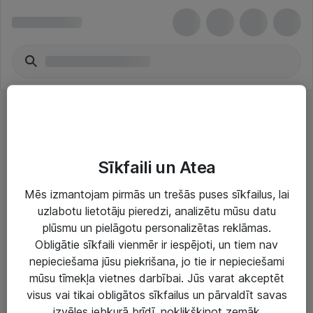
Atjaunošana/ Dublējumu programmatūra
Sīkfaili un Atea
Mēs izmantojam pirmās un trešās puses sīkfailus, lai
uzlabotu lietotāju pieredzi, analizētu mūsu datu
plūsmu un pielāgotu personalizētas reklāmas.
Risinājumi & Pakalpojumi
Obligātie sīkfaili vienmēr ir iespējoti, un tiem nav
nepieciešama jūsu piekrišana, jo tie ir nepieciešami
IT serviss un atbalsts
mūsu tīmekļa vietnes darbībai. Jūs varat akceptēt
IT infrastruktūra
visus vai tikai obligātos sīkfailus un pārvaldīt savas
izvēles jebkurā brīdī, noklikšķinot zemāk