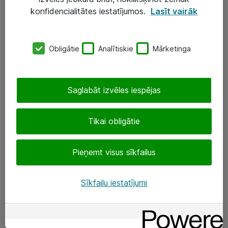
Darba vietu IT risinājumi
konfidencialitātes iestatījumos.
Lasīt vairāk
Serveri un datu centri
Obligātie
Analītiskie
Mārketinga
SIA „ATEA”
+(371) 67 81 90 50
Saglabāt izvēles iespējas
eShop@atea.lv
Ūnijas 15, Rīga
Tikai obligātie
Sekojiet mums
Pieņemt visus sīkfailus
LinkedIn
Sīkfailu iestatījumi
Facebook
Par Atea