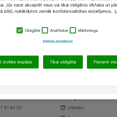
ai. Jūs varat akceptēt visus vai tikai obligātos sīkfailus un pā
rā brīdī, noklikšķinot zemāk konfidencialitātes iestatījumos.
L
Obligātie
Analītiskie
Mārketinga
Sīkfailu iestatījumi
 izvēles iespējas
Tikai obligātie
Pieņemt visu
EA”
Sekojiet mums
67 81 90 50
LinkedIn