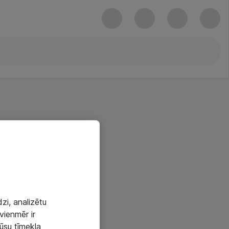
zi, analizētu
vienmēr ir
mūsu tīmekļa