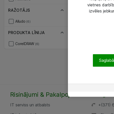
vietnes darbīb
RAŽOTĀJS
izvēles jebku
Alludo
(6)
PRODUKTA LĪNIJA
CorelDRAW
(6)
Saglabāt
Risinājumi & Pakalpojumi
SIA „AT
IT serviss un atbalsts
+(371) 