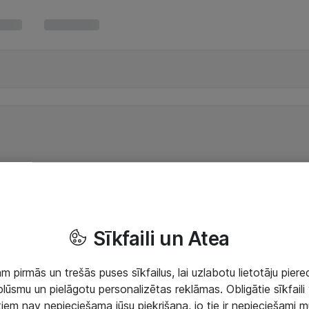
Sīkfaili un Atea
 pirmās un trešās puses sīkfailus, lai uzlabotu lietotāju piered
lūsmu un pielāgotu personalizētas reklāmas. Obligātie sīkfaili 
 tiem nav nepieciešama jūsu piekrišana, jo tie ir nepieciešami 