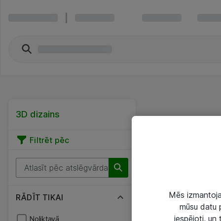
3D dizains
Filtrēt pēc
Mēs izmantojam
RĀDĪT TIKAI
mūsu datu p
iespējoti, un
Noliktavā