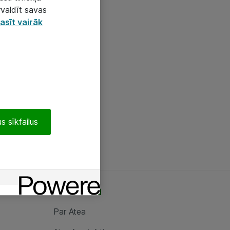
rvaldīt savas
asīt vairāk
s sīkfailus
Par Atea
Par Atea