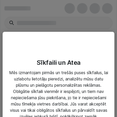
Izglītība & uzziņas
Sīkfaili un Atea
Mēs izmantojam pirmās un trešās puses sīkfailus, lai
uzlabotu lietotāju pieredzi, analizētu mūsu datu
plūsmu un pielāgotu personalizētas reklāmas.
Risinājumi & Pakalpojumi
Obligātie sīkfaili vienmēr ir iespējoti, un tiem nav
nepieciešama jūsu piekrišana, jo tie ir nepieciešami
IT serviss un atbalsts
mūsu tīmekļa vietnes darbībai. Jūs varat akceptēt
IT infrastruktūra
visus vai tikai obligātos sīkfailus un pārvaldīt savas
izvēles jebkurā brīdī, noklikšķinot zemāk