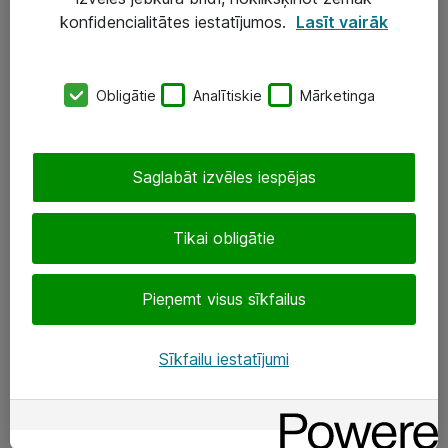
Darba vietu IT risinājumi
konfidencialitātes iestatījumos.
Lasīt vairāk
Serveri un datu centri
Obligātie
Analītiskie
Mārketinga
SIA „ATEA”
+(371) 67 81 90 50
Saglabāt izvēles iespējas
eShop@atea.lv
Ūnijas 15, Rīga
Tikai obligātie
Sekojiet mums
Pieņemt visus sīkfailus
LinkedIn
Sīkfailu iestatījumi
Facebook
Par Atea