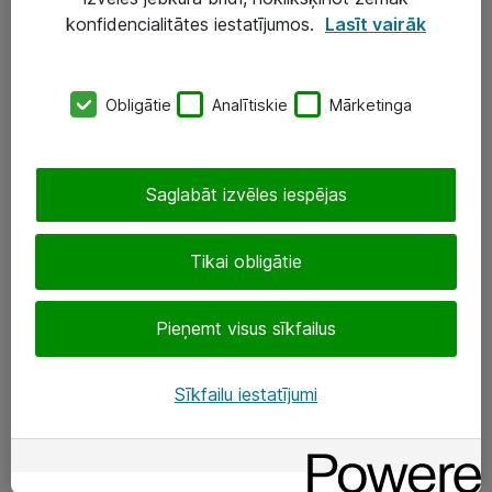
Darba vietu IT risinājumi
konfidencialitātes iestatījumos.
Lasīt vairāk
Serveri un datu centri
Obligātie
Analītiskie
Mārketinga
SIA „ATEA”
+(371) 67 81 90 50
Saglabāt izvēles iespējas
eShop@atea.lv
Ūnijas 15, Rīga
Tikai obligātie
Sekojiet mums
Pieņemt visus sīkfailus
LinkedIn
Sīkfailu iestatījumi
Facebook
Par Atea