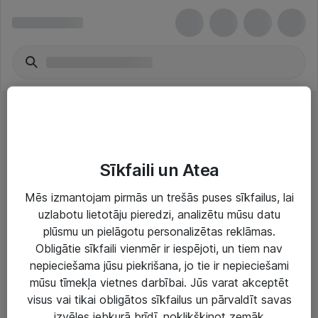
Pretspiegošanas programmatūra
Sīkfaili un Atea
Mēs izmantojam pirmās un trešās puses sīkfailus, lai
uzlabotu lietotāju pieredzi, analizētu mūsu datu
plūsmu un pielāgotu personalizētas reklāmas.
Risinājumi & Pakalpojumi
Obligātie sīkfaili vienmēr ir iespējoti, un tiem nav
nepieciešama jūsu piekrišana, jo tie ir nepieciešami
IT serviss un atbalsts
mūsu tīmekļa vietnes darbībai. Jūs varat akceptēt
IT infrastruktūra
visus vai tikai obligātos sīkfailus un pārvaldīt savas
izvēles jebkurā brīdī, noklikšķinot zemāk