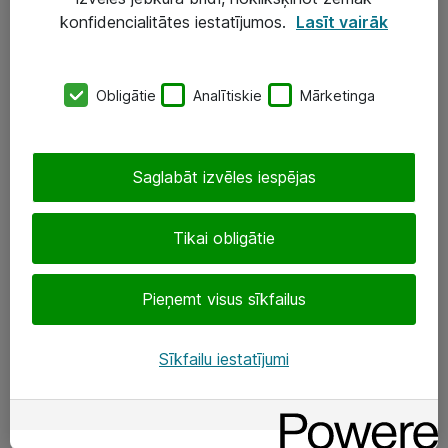
Darba vietu IT risinājumi
konfidencialitātes iestatījumos.
Lasīt vairāk
Serveri un datu centri
Obligātie
Analītiskie
Mārketinga
SIA „ATEA”
+(371) 67 81 90 50
Saglabāt izvēles iespējas
eShop@atea.lv
Ūnijas 15, Rīga
Tikai obligātie
Sekojiet mums
Pieņemt visus sīkfailus
LinkedIn
Sīkfailu iestatījumi
Facebook
Par Atea