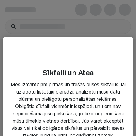
Pretvīrusu programmatūra
Sīkfaili un Atea
Mēs izmantojam pirmās un trešās puses sīkfailus, lai
uzlabotu lietotāju pieredzi, analizētu mūsu datu
plūsmu un pielāgotu personalizētas reklāmas.
Risinājumi & Pakalpojumi
Obligātie sīkfaili vienmēr ir iespējoti, un tiem nav
nepieciešama jūsu piekrišana, jo tie ir nepieciešami
IT serviss un atbalsts
mūsu tīmekļa vietnes darbībai. Jūs varat akceptēt
IT infrastruktūra
visus vai tikai obligātos sīkfailus un pārvaldīt savas
izvēles jebkurā brīdī, noklikšķinot zemāk