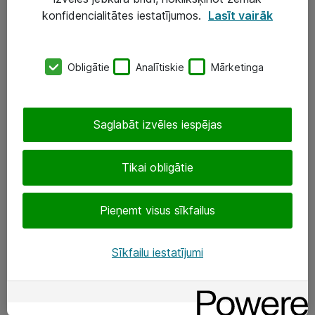
Darba vietu IT risinājumi
konfidencialitātes iestatījumos.
Lasīt vairāk
Serveri un datu centri
Obligātie
Analītiskie
Mārketinga
SIA „ATEA”
+(371) 67 81 90 50
Saglabāt izvēles iespējas
eShop@atea.lv
Ūnijas 15, Rīga
Tikai obligātie
Sekojiet mums
Pieņemt visus sīkfailus
LinkedIn
Sīkfailu iestatījumi
Facebook
Par Atea