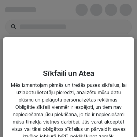
Šifrēšanas programmatūra
Sīkfaili un Atea
Mēs izmantojam pirmās un trešās puses sīkfailus, lai
uzlabotu lietotāju pieredzi, analizētu mūsu datu
plūsmu un pielāgotu personalizētas reklāmas.
Risinājumi & Pakalpojumi
Obligātie sīkfaili vienmēr ir iespējoti, un tiem nav
nepieciešama jūsu piekrišana, jo tie ir nepieciešami
IT serviss un atbalsts
mūsu tīmekļa vietnes darbībai. Jūs varat akceptēt
IT infrastruktūra
visus vai tikai obligātos sīkfailus un pārvaldīt savas
izvēles jebkurā brīdī, noklikšķinot zemāk