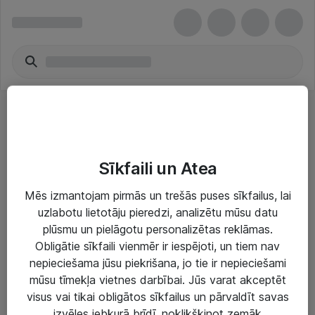
Programmatūru komplekti
Sīkfaili un Atea
Mēs izmantojam pirmās un trešās puses sīkfailus, lai
uzlabotu lietotāju pieredzi, analizētu mūsu datu
plūsmu un pielāgotu personalizētas reklāmas.
Risinājumi & Pakalpojumi
Obligātie sīkfaili vienmēr ir iespējoti, un tiem nav
nepieciešama jūsu piekrišana, jo tie ir nepieciešami
IT serviss un atbalsts
mūsu tīmekļa vietnes darbībai. Jūs varat akceptēt
IT infrastruktūra
visus vai tikai obligātos sīkfailus un pārvaldīt savas
izvēles jebkurā brīdī, noklikšķinot zemāk