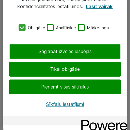
Darba vietu IT risinājumi
konfidencialitātes iestatījumos.
Lasīt vairāk
Serveri un datu centri
Obligātie
Analītiskie
Mārketinga
SIA „ATEA”
+(371) 67 81 90 50
Saglabāt izvēles iespējas
eShop@atea.lv
Ūnijas 15, Rīga
Tikai obligātie
Sekojiet mums
Pieņemt visus sīkfailus
LinkedIn
Sīkfailu iestatījumi
Facebook
Par Atea