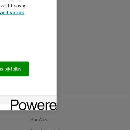
rvaldīt savas
asīt vairāk
s sīkfailus
Par Atea
Par Atea