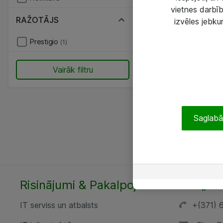
vietnes darbīb
RAŽOTĀJS
izvēles jebku
Prestigio
(1)
Vairāk filtru
Saglabāt
Risinājumi & Pakalpojumi
SIA „AT
IT serviss un atbalsts
+(371) 