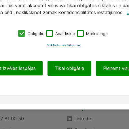
ai. Jūs varat akceptēt visus vai tikai obligātos sīkfailus un pā
rā brīdī, noklikšķinot zemāk konfidencialitātes iestatījumos.
L
Obligātie
Analītiskie
Mārketinga
Sīkfailu iestatījumi
 izvēles iespējas
Tikai obligātie
Pieņemt visu
EA”
Sekojiet mums
67 81 90 50
LinkedIn