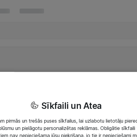
Sīkfaili un Atea
 pirmās un trešās puses sīkfailus, lai uzlabotu lietotāju piered
lūsmu un pielāgotu personalizētas reklāmas. Obligātie sīkfaili 
 tiem nav nepieciešama jūsu piekrišana, jo tie ir nepieciešami 