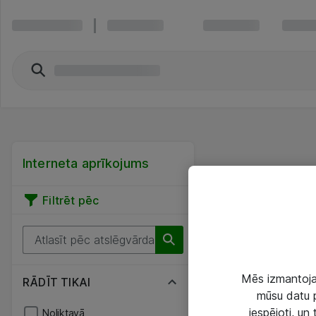
Interneta aprīkojums
Filtrēt pēc
Mēs izmantojam
RĀDĪT TIKAI
mūsu datu p
iespējoti, un
Noliktavā