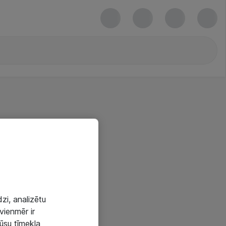
zi, analizētu
vienmēr ir
mūsu tīmekļa