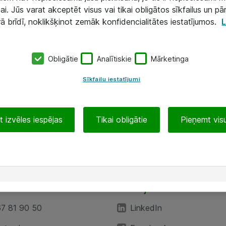
ai. Jūs varat akceptēt visus vai tikai obligātos sīkfailus un pā
rā brīdī, noklikšķinot zemāk konfidencialitātes iestatījumos.
L
Obligātie
Analītiskie
Mārketinga
Sīkfailu iestatījumi
 izvēles iespējas
Tikai obligātie
Pieņemt visu
EA”
Sekojiet mums
67 81 90 50
LinkedIn