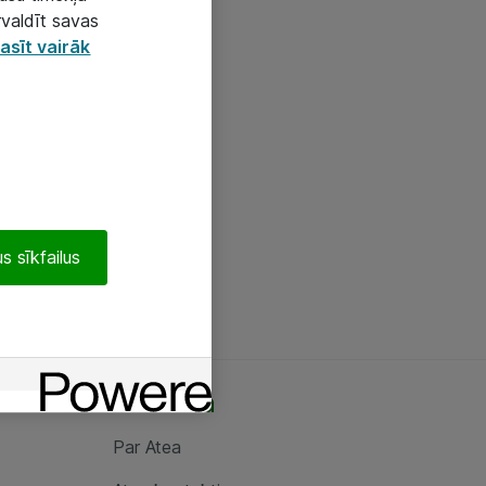
rvaldīt savas
asīt vairāk
s sīkfailus
Par Atea
Par Atea