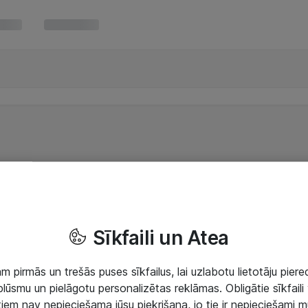
Sīkfaili un Atea
 pirmās un trešās puses sīkfailus, lai uzlabotu lietotāju piered
lūsmu un pielāgotu personalizētas reklāmas. Obligātie sīkfaili 
 tiem nav nepieciešama jūsu piekrišana, jo tie ir nepieciešami 