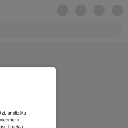
zi, analizētu
vienmēr ir
mūsu tīmekļa