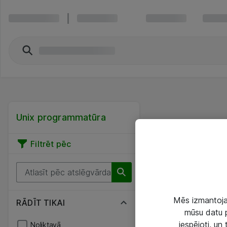
Unix programmatūra
Filtrēt pēc
Mēs izmantojam
RĀDĪT TIKAI
mūsu datu p
iespējoti, un
Noliktavā