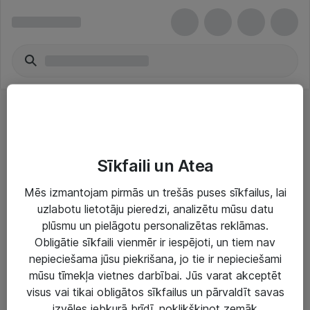
GPS Watches
Sīkfaili un Atea
Mēs izmantojam pirmās un trešās puses sīkfailus, lai
uzlabotu lietotāju pieredzi, analizētu mūsu datu
plūsmu un pielāgotu personalizētas reklāmas.
Risinājumi & Pakalpojumi
Obligātie sīkfaili vienmēr ir iespējoti, un tiem nav
nepieciešama jūsu piekrišana, jo tie ir nepieciešami
IT serviss un atbalsts
mūsu tīmekļa vietnes darbībai. Jūs varat akceptēt
IT infrastruktūra
visus vai tikai obligātos sīkfailus un pārvaldīt savas
izvēles jebkurā brīdī, noklikšķinot zemāk