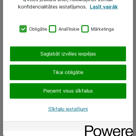
Darba vietu IT risinājumi
konfidencialitātes iestatījumos.
Lasīt vairāk
Serveri un datu centri
Obligātie
Analītiskie
Mārketinga
SIA „ATEA”
+(371) 67 81 90 50
Saglabāt izvēles iespējas
eShop@atea.lv
Ūnijas 15, Rīga
Tikai obligātie
Sekojiet mums
Pieņemt visus sīkfailus
LinkedIn
Sīkfailu iestatījumi
Facebook
Par Atea